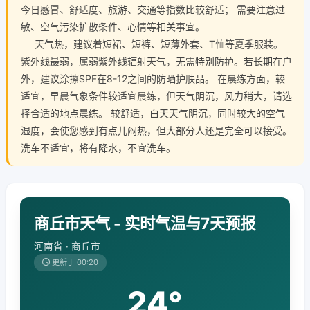
今日感冒、舒适度、旅游、交通等指数比较舒适； 需要注意过
敏、空气污染扩散条件、心情等相关事宜。
天气热，建议着短裙、短裤、短薄外套、T恤等夏季服装。
紫外线最弱，属弱紫外线辐射天气，无需特别防护。若长期在户
外，建议涂擦SPF在8-12之间的防晒护肤品。 在晨练方面，较
适宜，早晨气象条件较适宜晨练，但天气阴沉，风力稍大，请选
择合适的地点晨练。 较舒适，白天天气阴沉，同时较大的空气
湿度，会使您感到有点儿闷热，但大部分人还是完全可以接受。
洗车不适宜，将有降水，不宜洗车。
商丘市天气 - 实时气温与7天预报
河南省 · 商丘市
更新于 00:20
24°