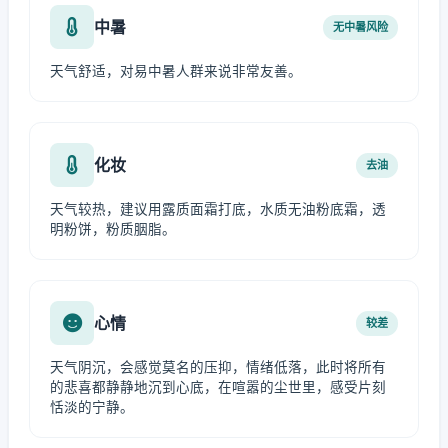
中暑
无中暑风险
天气舒适，对易中暑人群来说非常友善。
化妆
去油
天气较热，建议用露质面霜打底，水质无油粉底霜，透
明粉饼，粉质胭脂。
心情
较差
天气阴沉，会感觉莫名的压抑，情绪低落，此时将所有
的悲喜都静静地沉到心底，在喧嚣的尘世里，感受片刻
恬淡的宁静。