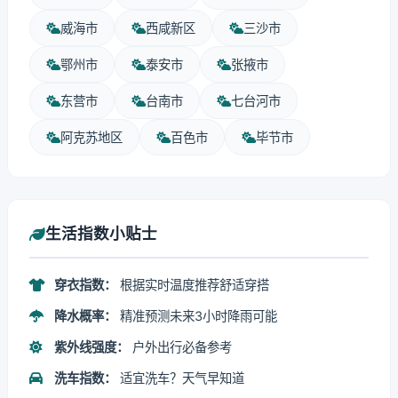
威海市
西咸新区
三沙市
鄂州市
泰安市
张掖市
东营市
台南市
七台河市
阿克苏地区
百色市
毕节市
生活指数小贴士
穿衣指数：
根据实时温度推荐舒适穿搭
降水概率：
精准预测未来3小时降雨可能
紫外线强度：
户外出行必备参考
洗车指数：
适宜洗车？天气早知道