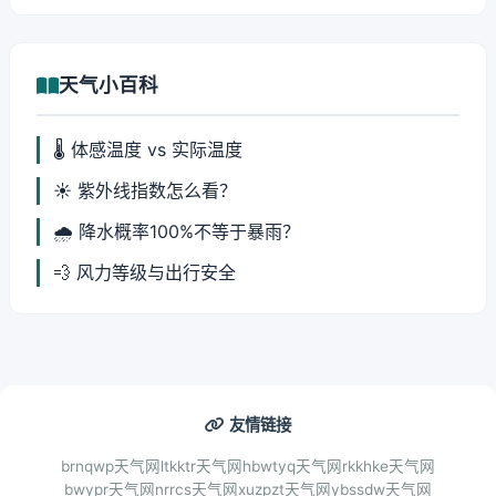
天气小百科
🌡️ 体感温度 vs 实际温度
☀️ 紫外线指数怎么看？
🌧️ 降水概率100%不等于暴雨？
💨 风力等级与出行安全
友情链接
brnqwp天气网
ltkktr天气网
hbwtyq天气网
rkkhke天气网
bwypr天气网
nrrcs天气网
xuzpzt天气网
ybssdw天气网