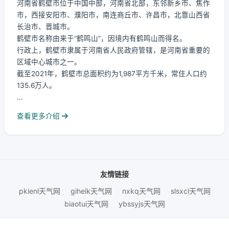
河南省鹤壁市位于中国中部，河南省北部，东邻新乡市、焦作
市，西接安阳市、濮阳市，南连商丘市、许昌市，北靠山西省
长治市、晋城市。
鹤壁市名称由来于“鹤鸣山”，因境内有鹤鸣山而得名。
行政上，鹤壁市隶属于河南省人民政府管辖，是河南省重要的
区域中心城市之一。
截至2021年，鹤壁市总面积约为1,987平方千米，常住人口约
135.6万人。
...
查看更多介绍
友情链接
pkienl天气网
giheik天气网
nxkq天气网
slsxcl天气网
biaotui天气网
ybssyjs天气网