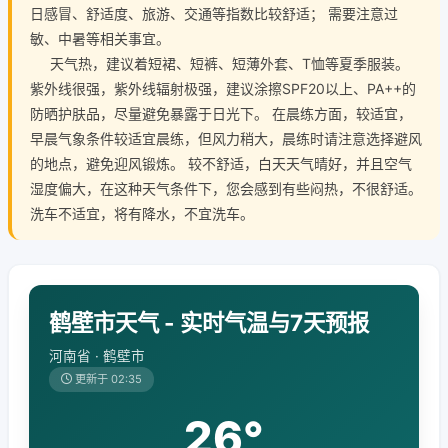
日感冒、舒适度、旅游、交通等指数比较舒适； 需要注意过
敏、中暑等相关事宜。
天气热，建议着短裙、短裤、短薄外套、T恤等夏季服装。
紫外线很强，紫外线辐射极强，建议涂擦SPF20以上、PA++的
防晒护肤品，尽量避免暴露于日光下。 在晨练方面，较适宜，
早晨气象条件较适宜晨练，但风力稍大，晨练时请注意选择避风
的地点，避免迎风锻炼。 较不舒适，白天天气晴好，并且空气
湿度偏大，在这种天气条件下，您会感到有些闷热，不很舒适。
洗车不适宜，将有降水，不宜洗车。
鹤壁市天气 - 实时气温与7天预报
河南省 · 鹤壁市
更新于 02:35
26°