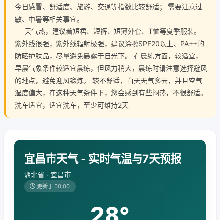
今日感冒、舒适度、旅游、交通等指数比较舒适； 需要注意过
敏、中暑等相关事宜。
天气热，建议着短裙、短裤、短薄外套、T恤等夏季服装。
紫外线很强，紫外线辐射极强，建议涂擦SPF20以上、PA++的
防晒护肤品，尽量避免暴露于日光下。 在晨练方面，较适宜，
早晨气象条件较适宜晨练，但风力稍大，晨练时请注意选择避风
的地点，避免迎风锻炼。 较不舒适，白天天气多云，并且空气
湿度偏大，在这种天气条件下，您会感到有些闷热，不很舒适。
洗车适宜，适宜洗车，至少可维持2天
宜昌市天气 - 实时气温与7天预报
湖北省 · 宜昌市
更新于 00:00
28°