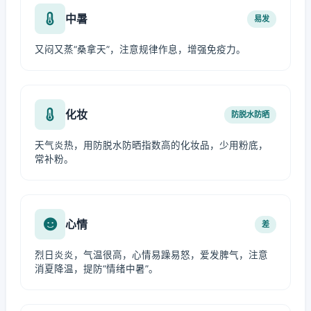
中暑
易发
又闷又蒸“桑拿天”，注意规律作息，增强免疫力。
化妆
防脱水防晒
天气炎热，用防脱水防晒指数高的化妆品，少用粉底，
常补粉。
心情
差
烈日炎炎，气温很高，心情易躁易怒，爱发脾气，注意
消夏降温，提防“情绪中暑”。