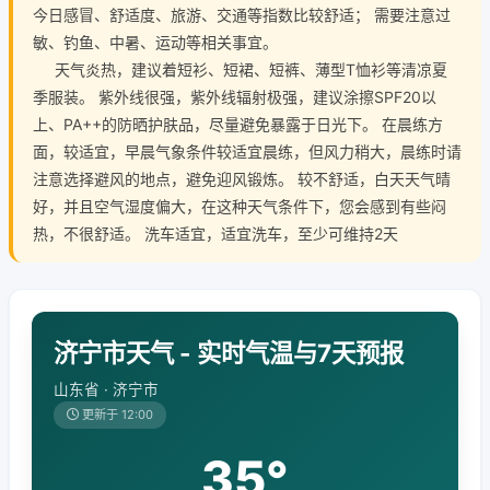
今日感冒、舒适度、旅游、交通等指数比较舒适； 需要注意过
敏、钓鱼、中暑、运动等相关事宜。
天气炎热，建议着短衫、短裙、短裤、薄型T恤衫等清凉夏
季服装。 紫外线很强，紫外线辐射极强，建议涂擦SPF20以
上、PA++的防晒护肤品，尽量避免暴露于日光下。 在晨练方
面，较适宜，早晨气象条件较适宜晨练，但风力稍大，晨练时请
注意选择避风的地点，避免迎风锻炼。 较不舒适，白天天气晴
好，并且空气湿度偏大，在这种天气条件下，您会感到有些闷
热，不很舒适。 洗车适宜，适宜洗车，至少可维持2天
济宁市天气 - 实时气温与7天预报
山东省 · 济宁市
更新于 12:00
35°