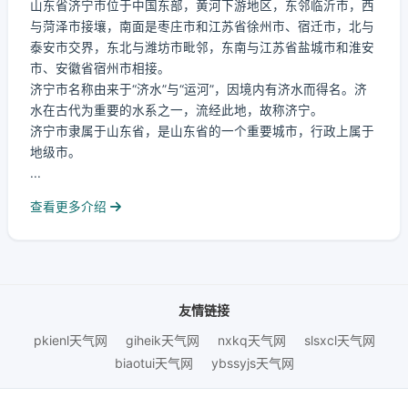
山东省济宁市位于中国东部，黄河下游地区，东邻临沂市，西
与菏泽市接壤，南面是枣庄市和江苏省徐州市、宿迁市，北与
泰安市交界，东北与潍坊市毗邻，东南与江苏省盐城市和淮安
市、安徽省宿州市相接。
济宁市名称由来于“济水”与“运河”，因境内有济水而得名。济
水在古代为重要的水系之一，流经此地，故称济宁。
济宁市隶属于山东省，是山东省的一个重要城市，行政上属于
地级市。
...
查看更多介绍
友情链接
pkienl天气网
giheik天气网
nxkq天气网
slsxcl天气网
biaotui天气网
ybssyjs天气网